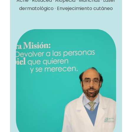
Acné · Rosácea · Alopecia · Manchas · Láser
dermatológico · Envejecimiento cutáneo