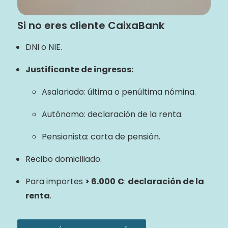
Si no eres cliente CaixaBank
DNI o NIE.
Justificante de ingresos:
Asalariado: última o penúltima nómina.
Autónomo: declaración de la renta.
Pensionista: carta de pensión.
Recibo domiciliado.
Para importes
> 6.000 €
:
declaración de la
renta
.